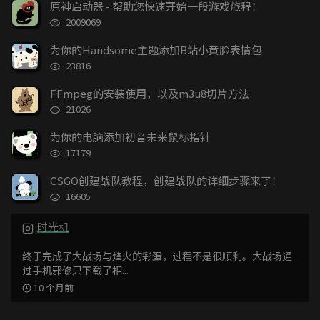
文
评
文
原神启动器 - 帮助您快速开始一段游戏旅程！
章
论
章
浏
2009069
览
次
为你的Handsome主题添加B站小黄脸表情包
数:
浏
23816
览
次
FFmpeg的安装使用，以及m3u8切片方法
数:
浏
21026
览
次
为你的电脑添加初音未来鼠标指针
数:
浏
17179
览
次
CSGO创建战队教程，创建战队的详细步骤来了！
数:
浏
16605
览
次
时光机
数:
终于完成了大战场与烽火的彩蛋，过程不是很顺利。大战场通
过手机邪修只下载了相...
10 个月前