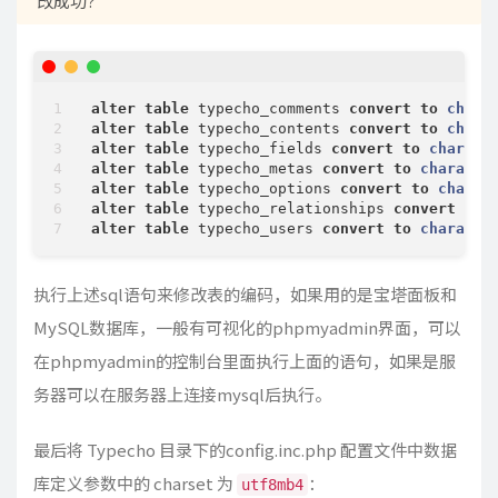
改成功?
alter
table
 typecho_comments 
convert
to
chara
alter
table
 typecho_contents 
convert
to
chara
alter
table
 typecho_fields 
convert
to
charact
alter
table
 typecho_metas 
convert
to
characte
alter
table
 typecho_options 
convert
to
charac
alter
table
 typecho_relationships 
convert
to
alter
table
 typecho_users 
convert
to
characte
执行上述sql语句来修改表的编码，如果用的是宝塔面板和
MySQL数据库，一般有可视化的phpmyadmin界面，可以
在phpmyadmin的控制台里面执行上面的语句，如果是服
务器可以在服务器上连接mysql后执行。
最后将 Typecho 目录下的config.inc.php 配置文件中数据
库定义参数中的 charset 为
：
utf8mb4