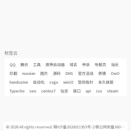
标签云
QQ
腾讯
工具
原神启动器
域名
申诉
导航页
站长
拦截
nuoxian
图片
源码
DNS
官方活动
表情
OwO
handsome
自动化
csgo
win10
鼠标指针
永久链接
Typecho
seo
centos7
仙言
接口
api
css
steam
© 2026 All rights reserved.
赣ICP备2020011953号-2
赣公网安备36090202000360号