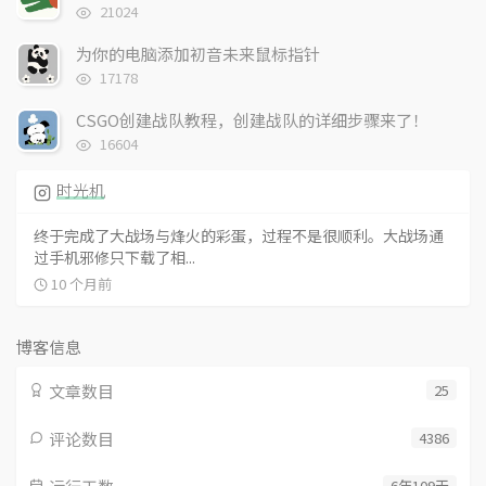
浏
21024
览
次
为你的电脑添加初音未来鼠标指针
数:
浏
17178
览
次
CSGO创建战队教程，创建战队的详细步骤来了！
数:
浏
16604
览
次
时光机
数:
终于完成了大战场与烽火的彩蛋，过程不是很顺利。大战场通
过手机邪修只下载了相...
10 个月前
博客信息
文章数目
25
评论数目
4386
6年109天