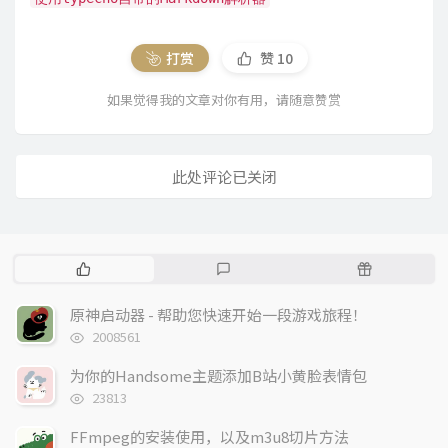
打赏
赞
10
如果觉得我的文章对你有用，请随意赞赏
此处评论已关闭
热
最
随
门
新
机
文
评
文
原神启动器 - 帮助您快速开始一段游戏旅程！
章
论
章
浏
2008561
览
次
为你的Handsome主题添加B站小黄脸表情包
数:
浏
23813
览
次
FFmpeg的安装使用，以及m3u8切片方法
数: