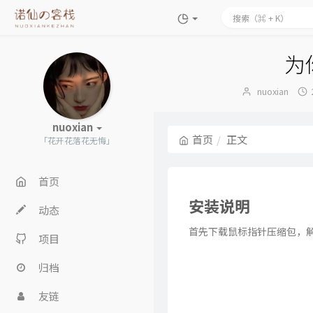
为
博
nuoxian
主：
nuoxian
首页
正文
「花开花落花无悔」
首页
安装说明
动态
首先下载鼠标指针压缩包，
项目
归档
友链