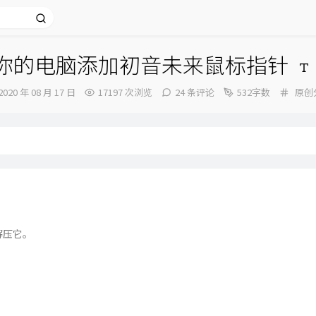
你的电脑添加初音未来鼠标指针
发
分
2020 年 08 月 17 日
17197 次浏览
24 条评论
532字数
原创
布
类：
时
间：
解压它。