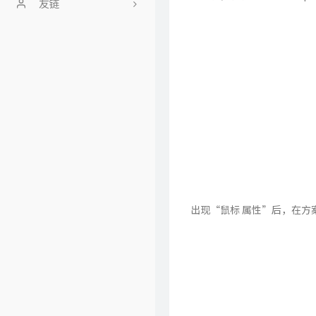
侵权处理
友链
版权声明
Fivk博客
观影清单
Zeruns's Blog
Zeruns's Blog - English
Site
星见小屋
出现“鼠标 属性”后，在方