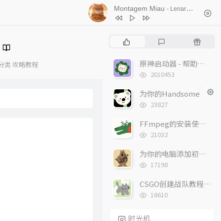
Montagem Miau
- Lenar / Leonardo P
1
Montagem Miau
Lenar / Leonardo P
热
最
随
2
修皮鞋
猛天达
门
新
机
文
评
文
原神启动器 - 帮助您快速开始一段游戏旅程！
分类
攻略教程
3
弥渡山歌
羊音乐
章
论
章
浏
2010453
4
Deadman
蔡徐坤
览
次
为你的Handsome主题添加B站小黄脸表情包
数:
浏
23827
览
次
FFmpeg的安装使用，以及m3u8切片方法
数:
浏
21032
览
次
为你的电脑添加初音未来鼠标指针
数:
浏
17198
览
次
CSGO创建战队教程，创建战队的详细步骤来了！
数:
浏
16610
览
次
时光机
数: