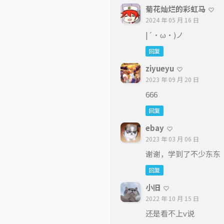
菊花灿烂的彩虹马
2024 年 05 月 16 日
|´・ω・)ノ
回复
ziyueyu
2023 年 09 月 20 日
666
回复
ebay
2023 年 03 月 06 日
谢谢，学到了不少东东
回复
小旧
2022 年 10 月 15 日
还是看不上v说