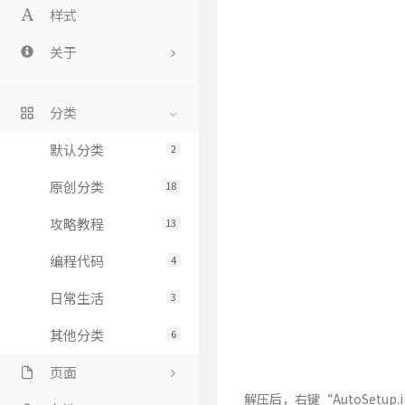
样式
关于
关于
分类
留言
默认分类
2
原创分类
18
攻略教程
13
编程代码
4
日常生活
3
其他分类
6
页面
解压后，右键“AutoSetup.