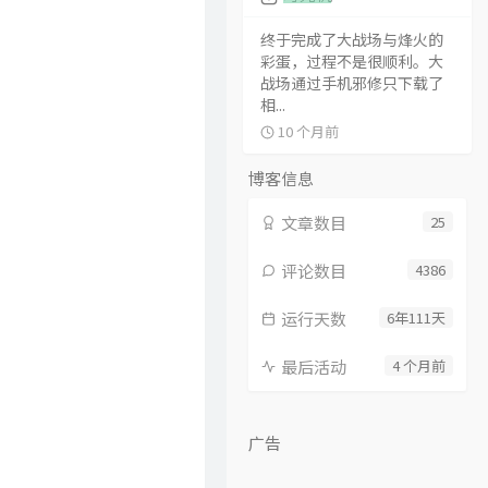
终于完成了大战场与烽火的
彩蛋，过程不是很顺利。大
战场通过手机邪修只下载了
相...
10 个月前
博客信息
文章数目
25
评论数目
4386
运行天数
6年111天
最后活动
4 个月前
广告