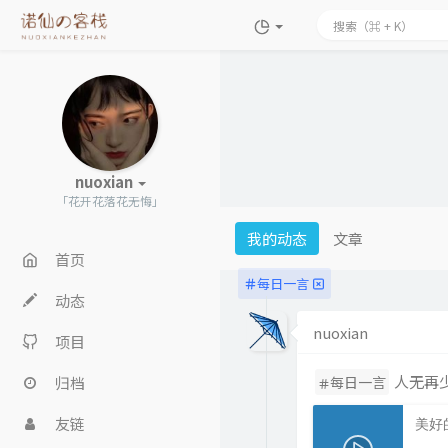
nuoxian
「花开花落花无悔」
我的动态
文章
首页
每日一言
动态
nuoxian
项目
人无再少
归档
每日一言
友链
美好