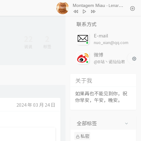
Montagem Miau
- Lenar / Leonardo P
1
Montagem Miau
Lenar / Leonardo P
联系方式
2
修皮鞋
猛天达
E-mail
22
2
3
弥渡山歌
羊音乐
nuo_xian@qq.com
说说
标签
4
Deadman
蔡徐坤
微博
@B站丶诺仙仙君
关于我
如果再也不能见到你，祝
你早安，午安，晚安。
2024 年 03 月 24 日
全部标签
私密