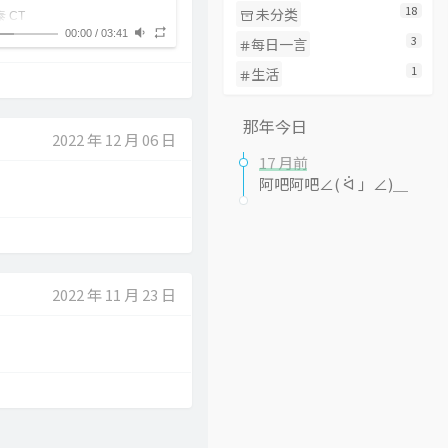
18
未分类
泰 CT
00:00
/
03:41
3
每日一言
1
生活
那年今日
2022 年 12 月 06 日
17 月前
阿吧阿吧∠( ᐛ 」∠)＿
2022 年 11 月 23 日