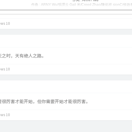
作词 : ARNY Wu
作曲 : ARNY Wu/張譯云 Gail 米/Creed Zhao/陳佑祥 sionC/侯啟
编曲 : 曾吴秋杰
原唱 : 康士坦的变化球
出品：网易·云上
ws 10
我们半推半就的人生，
没有和你一样被眷顾的未来，
毫无意外的旅程 做到一些不劳而获的梦 看似幸运啊，
毫无意外的旅程 平淡如水的爱情 看似安稳啊，
毫无意外的旅程 得到一些可以任性的机会 看似自由啊，
毫无意外的旅程 做到别人也想要做的事 看似精彩啊，
但是事实上发生的从来没想过，
天之时，天有绝人之路。
真正想要的都被别人拿走，
没决定太多事就这样到了今天，
然后接下来变成了硬撑的烂局，
ws 10
再打一剂希望麻醉了痛苦，
只能进 不能退 扛不起 放不下，
不得不走下去，
我们半推半就的人生，
没有和你一样被眷顾的未来，
我们半推半就的人生，
怎么过啊 怎么过啊，
要很厉害才能开始，但你需要开始才能很厉害。
我们半推半就的人生，
没有和你一样被眷顾的未来，
我们半推半就的人生，
ws 10
怎么过啊 怎么过啊，
迷惘的灵魂啊 安静地运转吧，
忍耐的灵魂啊 安静地运转吧，