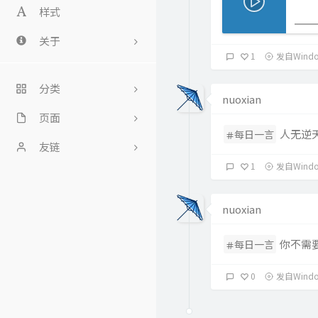
样式
关于
1
发自Windo
关于
分类
留言
nuoxian
页面
2
人无逆
每日一言
侵权处理
友链
18
1
发自Windo
版权声明
Fivk博客
13
观影清单
Zeruns's Blog
4
nuoxian
Zeruns's Blog - English
3
你不需
每日一言
Site
6
0
发自Windo
星见小屋